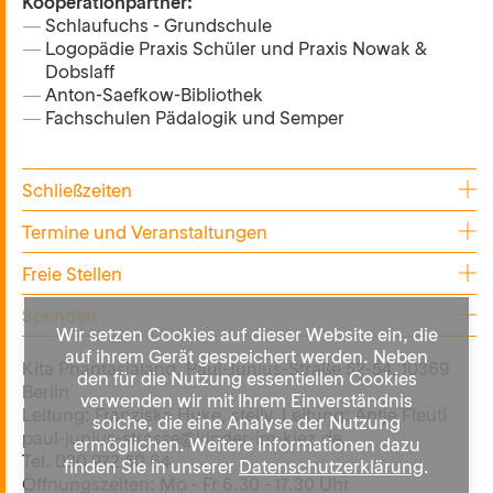
Kooperationpartner:
Schlaufuchs - Grundschule
Logopädie Praxis Schüler und Praxis Nowak &
Dobslaff
Anton-Saefkow-Bibliothek
Fachschulen Pädalogik und Semper
Schließzeiten
31.07.2026
Organisationstag
Termine und Veranstaltungen
15.10.2026
Betriebsratsversammlung Schließung
18.11.2026
Lichterfest
Freie Stellen
ab 12:00 Uhr
16.12.2026
Weihnachtssingen
Staatlich anerkannter Erzieher (m/w/d) für die großen
12.-17.11.2026
Fortbildung/Interne Evaluation
Spenden
Altersmischung
Wir setzen Cookies auf dieser Website ein, die
21.-30.12.2026
Weihnachtsferien
auf ihrem Gerät gespeichert werden. Neben
Vielen Dank für Ihre Spende!
Kita Phantasialand, Paul-Junius-Straße 52-54, 10369
den für die Nutzung essentiellen Cookies
Berlin
verwenden wir mit Ihrem Einverständnis
Sie möchten die Arbeit in unseren Kitas mit einer
Leitung: Franziska Huke, stellv. Leitung: Antje Fleuti
solche, die eine Analyse der Nutzung
Spende unterstützen? Bitte nutzen Sie unser
paul-junius-strasse@kinder-im-kiez.de
,
ermöglichen. Weitere Informationen dazu
Spendenkonto und vermerken Sie bei der
Tel. 030 972 50 64
finden Sie in unserer
Datenschutzerklärung
.
Überweisung den Namen der begünstigten Kita im
Öffnungszeiten: Mo - Fr 6.30 - 17.30 Uhr