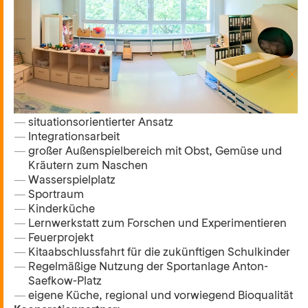
Elternrunden für interessierte Eltern
jeweils um 09.00 Uhr
04.08.2026
20.08.2026
Profil
bis zu 225 Kinder
Kinder ab 12 Monaten in großer Altersmischung
situationsorientierter Ansatz
Integrationsarbeit
großer Außenspielbereich mit Obst, Gemüse und
Kräutern zum Naschen
Wasserspielplatz
Sportraum
Kinderküche
Lernwerkstatt zum Forschen und Experimentieren
Feuerprojekt
Kitaabschlussfahrt für die zukünftigen Schulkinder
Regelmäßige Nutzung der Sportanlage Anton-
Saefkow-Platz
eigene Küche, regional und vorwiegend Bioqualität