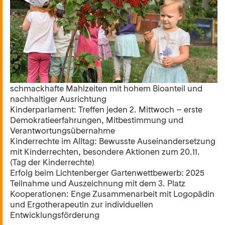
Profil
Kapazität: Platz für 280 Kinder
Altersstruktur: Altersgemischte Gruppen
Nestbereich: 1–3 Jahre
Elementarbereich: 3 Jahre bis Schuleintritt
Großzügiges Außengelände: Großer Garten mit viel
Bewegungsfreiheit für alle Altersgruppen
Eigene Küche: Täglich frisch zubereitete, gesunde und
schmackhafte Mahlzeiten mit hohem Bioanteil und
nachhaltiger Ausrichtung
Kinderparlament: Treffen jeden 2. Mittwoch – erste
Demokratieerfahrungen, Mitbestimmung und
Verantwortungsübernahme
Kinderrechte im Alltag: Bewusste Auseinandersetzung
mit Kinderrechten, besondere Aktionen zum 20.11.
(Tag der Kinderrechte)
Erfolg beim Lichtenberger Gartenwettbewerb: 2025
Teilnahme und Auszeichnung mit dem 3. Platz
Kooperationen: Enge Zusammenarbeit mit Logopädin
und Ergotherapeutin zur individuellen
Entwicklungsförderung