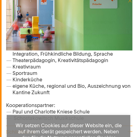
Profil
180 Plätze
Aufnahme ab 8 Wochen
erweiterte Altersmischung in allen Bereichen
keine feste Schließzeit im Sommer
Arbeit mit den Bildungs- Lerngeschichten
Integrationsansatz
Facherzieher-/innen mit den Schwerpunkten
Integration, Frühkindliche Bildung, Sprache
Theaterpädagogin, Kreativitätspädagogin
Kreativraum
Sportraum
Kinderküche
eigene Küche, regional und Bio, Auszeichnung von
Kantine Zukunft
Kooperationspartner:
Paul und Charlotte Kniese Schule
Schostakowitsch Musikschule
Wir setzen Cookies auf dieser Website ein, die
auf ihrem Gerät gespeichert werden. Neben
Schließzeiten